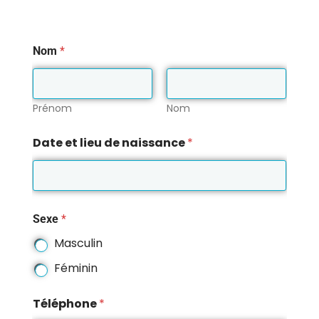
f
Nom
*
o
r
m
a
t
Prénom
Nom
i
o
Date et lieu de naissance
*
n
s
C
o
m
m
Sexe
*
e
n
Masculin
t
Féminin
Téléphone
*