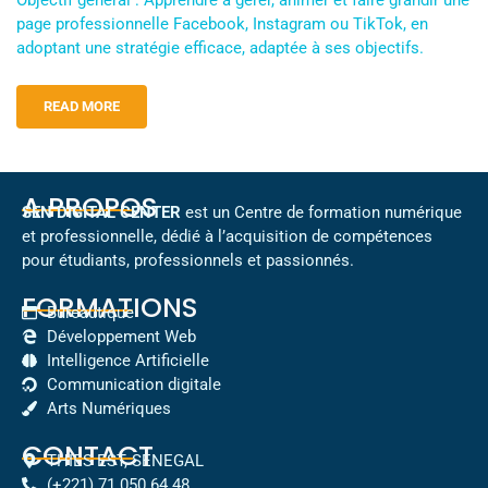
page professionnelle Facebook, Instagram ou TikTok, en
adoptant une stratégie efficace, adaptée à ses objectifs.
READ MORE
A PROPOS
SEN DIGITAL CENTER
est un Centre de formation numérique
et professionnelle, dédié à l’acquisition de compétences
pour étudiants, professionnels et passionnés.
FORMATIONS
Bureautique
Développement Web
Intelligence Artificielle
Communication digitale
Arts Numériques
CONTACT
THIES EST, SENEGAL
(+221) 71 050 64 48