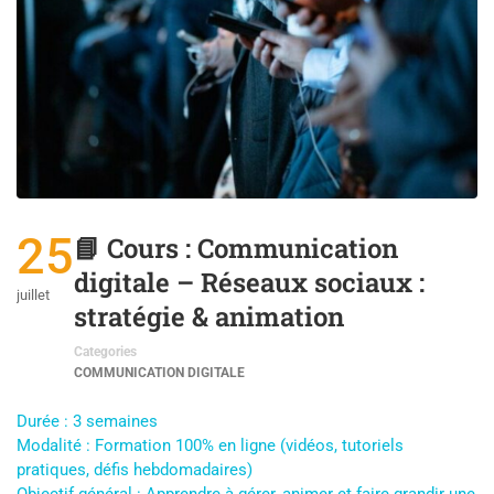
25
📘 Cours : Communication
digitale – Réseaux sociaux :
juillet
stratégie & animation
Categories
COMMUNICATION DIGITALE
Durée : 3 semaines
Modalité : Formation 100% en ligne (vidéos, tutoriels
pratiques, défis hebdomadaires)
Objectif général : Apprendre à gérer, animer et faire grandir une